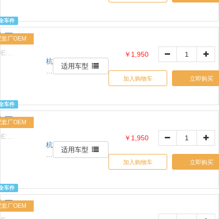
解
天
有
诚
限
全车件
贸
公
水泵
易
配套厂OEM
司
有
E:
￥1,950
限
杭
1517632426
公
适用车型
州
司
加入购物车
立即购买
信
天
诚
全车件
贸
水泵
易
配套厂OEM
有
E:
￥1,950
限
杭
1517632426
公
适用车型
州
司
加入购物车
立即购买
信
天
诚
全车件
贸
水泵
易
配套厂OEM
有