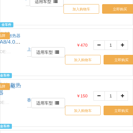
适用车型
州
加入购物车
立即购买
名
亿
密
全车件
封
奥迪
件
品牌
有
A8/4.0T/
￥470
限
保时捷/
上
OE:
公
适用车型
海
启动马
9Y3911924
司
加入购物车
立即购买
众
达/发动
汽
机马达
汽
全车件
配
水箱 散热
有
品牌
限
器
￥150
公
香
OE:
司
适用车型
河
8K0121251K
加入购物车
立即购买
路
坤
商
全车件
贸