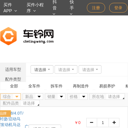
抖
快
买件
买件小程
音
手
注册
登录
APP
序
适用车型
请选择
请选择
请选择
配件类型
全部
全车件
拆车件
再制造件
易损养护
综合
新品
销量
价格
所在地
请选择
配件品类
请选择
品牌
￥0
广