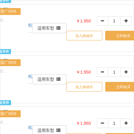
全车件
贸
水泵
易
配套厂OEM
有
E:
￥1,950
限
杭
1517632426
公
适用车型
州
司
加入购物车
立即购买
信
天
诚
全车件
贸
水泵
易
配套厂OEM
有
E:
￥1,950
限
杭
1517632426
公
适用车型
州
司
加入购物车
立即购买
信
天
诚
全车件
贸
水泵
易
配套厂OEM
有
E:
￥1,950
限
杭
1517632426
公
适用车型
州