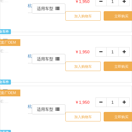
E:
￥1,950
限
杭
1517632426
公
适用车型
州
司
加入购物车
立即购买
信
天
诚
全车件
贸
水泵
易
配套厂OEM
有
E:
￥1,950
限
杭
1517632426
公
适用车型
州
司
加入购物车
立即购买
信
天
诚
全车件
贸
水泵
易
配套厂OEM
有
E:
￥1,950
限
杭
1517632426
公
适用车型
州
司
加入购物车
立即购买
信
天
诚