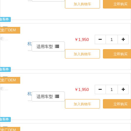
司
加入购物车
立即购买
信
天
诚
全车件
贸
水泵
易
配套厂OEM
有
E:
￥1,950
限
杭
1517632426
公
适用车型
州
司
加入购物车
立即购买
信
天
诚
全车件
贸
水泵
易
配套厂OEM
有
E:
￥1,950
限
杭
1517632426
公
适用车型
州
司
加入购物车
立即购买
信
天
诚
全车件
贸
水泵
易
配套厂OEM