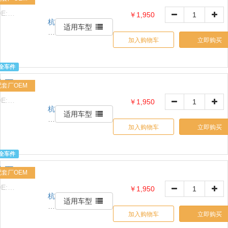
有
E:
￥1,950
限
杭
1517632426
公
适用车型
州
司
加入购物车
立即购买
信
天
诚
全车件
贸
水泵
易
配套厂OEM
有
E:
￥1,950
限
杭
1517632426
公
适用车型
州
司
加入购物车
立即购买
信
天
诚
全车件
贸
水泵
易
配套厂OEM
有
E:
￥1,950
限
杭
1517632426
公
适用车型
州
司
加入购物车
立即购买
信
天