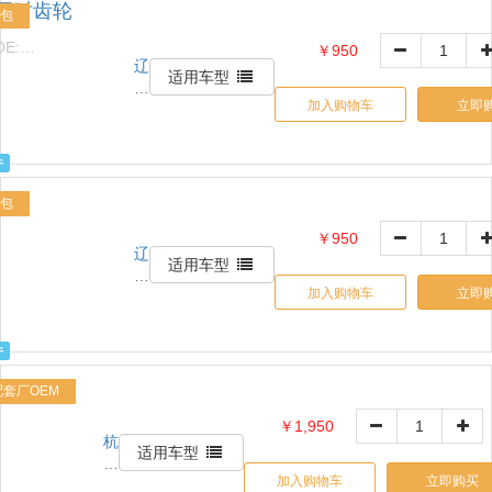
正时齿轮
有
包
限
OE:
￥950
公
辽
243503C100
司
适用车型
宁
加入购物车
立即
中
晨
报
件
废
汽
包
车
￥950
回
辽
AABB26K036601
收
适用车型
宁
拆
加入购物车
立即
中
解
晨
有
报
限
件
废
公
汽
配套厂OEM
司
车
￥1,950
回
杭
AABB26K036601
收
适用车型
州
拆
加入购物车
立即购买
信