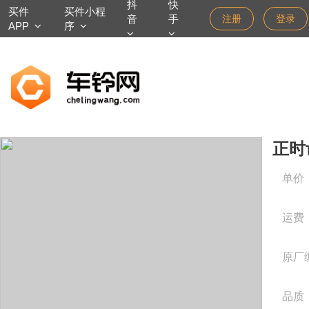
抖
快
买件
买件小程
音
手
注册
登录
APP
序
正时
单价
运费
原厂
品质