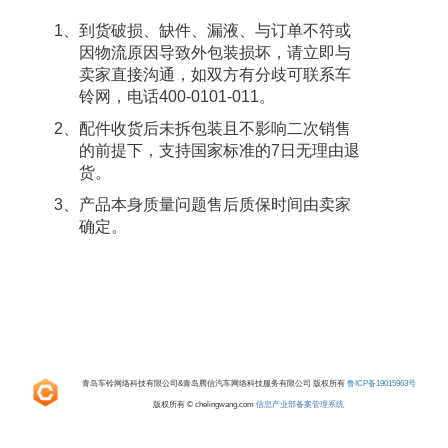
1、到货破损、缺件、漏液、与订单不符或
因物流原因导致外包装损坏，请立即与
卖家直接沟通，如双方有分歧可联系车
铃网，电话400-0101-011。
2、配件收货后未拆包装且不影响二次销售
的前提下，支持国家标准的7日无理由退
货。
3、产品本身质量问题售后质保时间由卖家
确定。
青岛车铃网络科技有限公司&青岛腾信汽车网络科技服务有限公司 版权所有
鲁ICP备19015963号
版权所有 © chelingwang.com
信息产业部备案管理系统