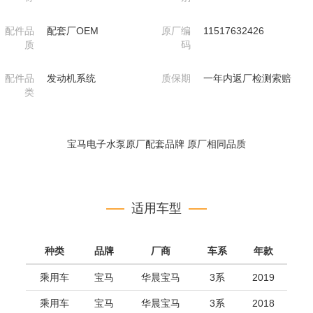
配件品
配套厂OEM
原厂编
11517632426
质
码
配件品
发动机系统
质保期
一年内返厂检测索赔
类
宝马电子水泵原厂配套品牌 原厂相同品质
适用车型
种类
品牌
厂商
车系
年款
乘用车
宝马
华晨宝马
3系
2019
乘用车
宝马
华晨宝马
3系
2018