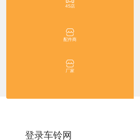
4S店
配件商
厂家
青岛车铃网络科技有限公司&青岛腾信汽车网络科技服务有限公司 版权所有
鲁ICP备19015963号
版权所有 © chelingwang.com
信息产业部备案管理系统
登录车铃网