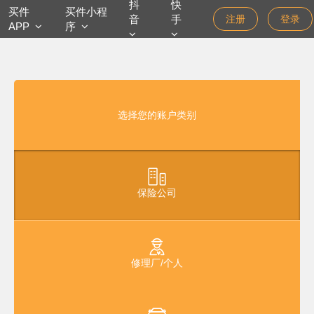
抖
快
买件
买件小程
音
手
注册
登录
APP
序
选择您的账户类别
保险公司
修理厂/个人