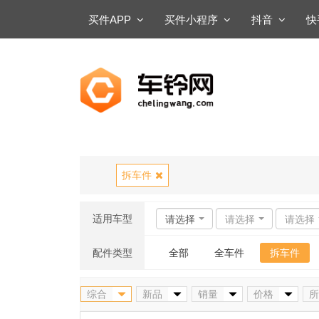
买件APP
买件小程序
抖音
拆车件
适用车型
请选择
请选择
请选择
配件类型
全部
全车件
拆车件
综合
新品
销量
价格
所