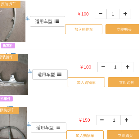
原装拆车
￥100
车
适用车型
铃
加入购物车
立即购买
网
自
营
拆车件
R侧围A
原装拆车
OE:
￥100
车
22851190
适用车型
铃
加入购物车
立即购买
网
自
营
拆车件
R侧围BC
原装拆车
OE:
￥150
车
6160102230
适用车型
铃
加入购物车
立即购买
网