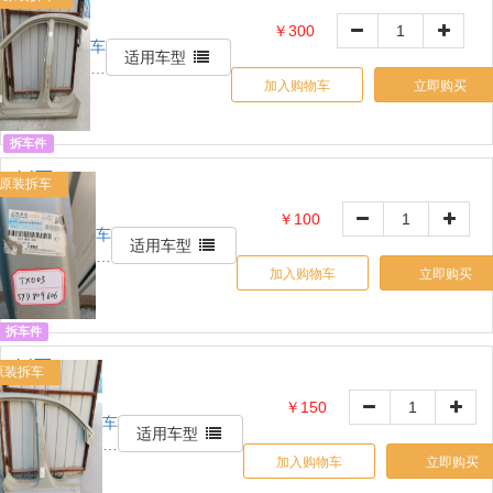
:
￥300
车
05630060328
适用车型
铃
加入购物车
立即购买
网
自
营
拆车件
L侧围
原装拆车
AB
￥100
车
OE:
适用车型
铃
26215257
加入购物车
立即购买
网
自
营
拆车件
R侧围 B
原装拆车
OE:
￥150
车
5JD809606
适用车型
铃
加入购物车
立即购买
网
自