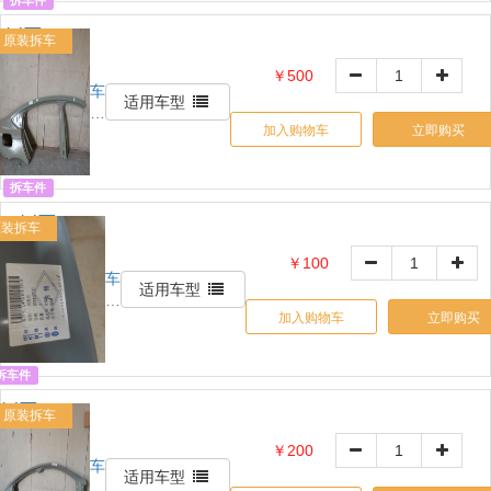
拆车件
侧围R
原装拆车
OE:
￥500
车
51953587
适用车型
铃
加入购物车
立即购买
网
自
营
拆车件
R侧围
原装拆车
BC
￥100
车
OE:
适用车型
铃
39128906
加入购物车
立即购买
网
自
营
拆车件
L侧围 ABC
原装拆车
E:
￥200
车
4FD810101A
适用车型
铃