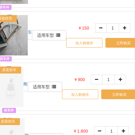
营
拆车件
R侧围 B
原装拆车
E:
￥150
车
6RG809606B
适用车型
铃
加入购物车
立即购买
网
自
营
拆车件
L侧围A
原装拆车
OE:
￥900
敞
18D809605C
适用车型
篷
加入购物车
立即购买
之
家
拆车件
宝马
原装拆车
E66 后
￥1,800