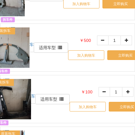
加入购物车
立即购买
网
自
营
拆车件
R侧围
装拆车
AC
￥500
车
OE:
适用车型
铃
39128906
加入购物车
立即购买
网
自
营
拆车件
侧围 ABC
装拆车
E:
￥100
车
06200233002
适用车型
铃
加入购物车
立即购买
网
自
营
车件
侧围 B
原装拆车