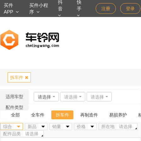
抖
快
买件
买件小程
音
手
注册
登录
APP
序
拆车件
适用车型
请选择
请选择
请选择
配件类型
全部
全车件
拆车件
再制造件
易损养护
综合
新品
销量
价格
所在地
请选择
配件品类
请选择