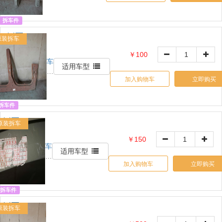
自
营
拆车件
R侧围
原装拆车
AB
￥100
车
OE:
适用车型
铃
561809606
加入购物车
立即购买
网
自
营
拆车件
R侧围B
原装拆车
E:
￥150
车
401211FA01
适用车型
铃
加入购物车
立即购买
网
自
营
拆车件
L侧围AB
原装拆车