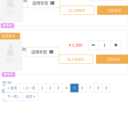
备箱撑
敞
OE:
适用车型
篷
杆
0000000
加入购物车
立即购买
之
家
拆车件
保时捷
原装拆车
卡宴 帕
￥1,300
拉梅拉
敞
OE:
适用车型
篷
3.6 4.8
00000000
加入购物车
立即购买
之
高压油
家
泵
拆车件
宝马
« 首页
‹ 上一页
1
2
3
4
5
6
7
8
9
E66
下一页 ›
末页 »
760 高
OE:
压油泵
0000000