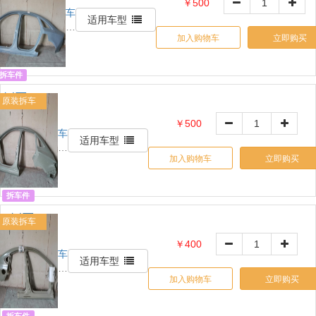
OE:
￥500
车
L5C6809605
适用车型
铃
加入购物车
立即购买
网
自
营
拆车件
L侧围ABD
原装拆车
OE:
￥500
车
L4GD810075
适用车型
铃
加入购物车
立即购买
网
自
营
拆车件
L侧围
原装拆车
ABC
￥400
车
OE:
适用车型
铃
26241145
加入购物车
立即购买
网
自
营