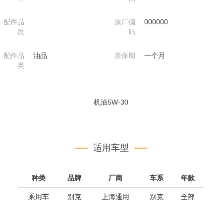
配件品
原厂编
000000
质
码
配件品
油品
质保期
一个月
类
机油5W-30
适用车型
种类
品牌
厂商
车系
年款
乘用车
别克
上海通用
别克
全部