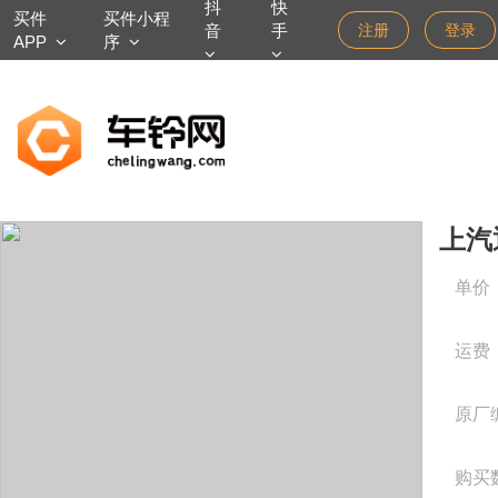
抖
快
买件
买件小程
音
手
注册
登录
APP
序
上汽通
单价
运费
原厂
购买