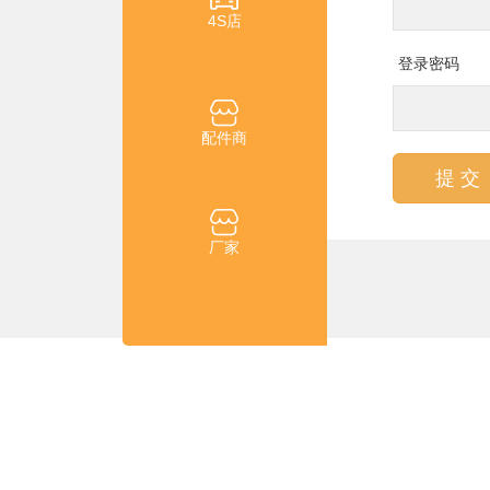
4S店
登录密码
配件商
提 交
厂家