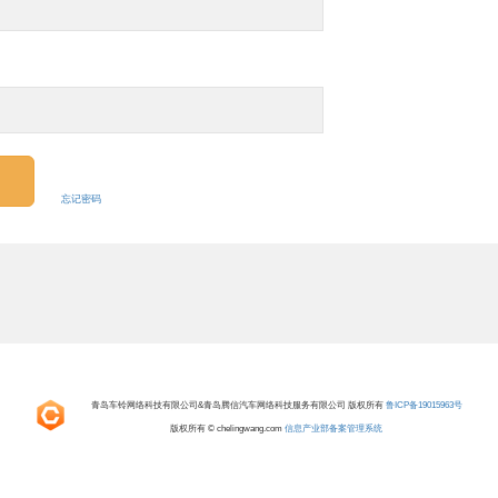
忘记密码
青岛车铃网络科技有限公司&青岛腾信汽车网络科技服务有限公司 版权所有
鲁ICP备19015963号
版权所有 © chelingwang.com
信息产业部备案管理系统