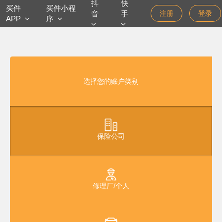
抖
快
买件
买件小程
音
手
注册
登录
APP
序
选择您的账户类别
保险公司
修理厂/个人