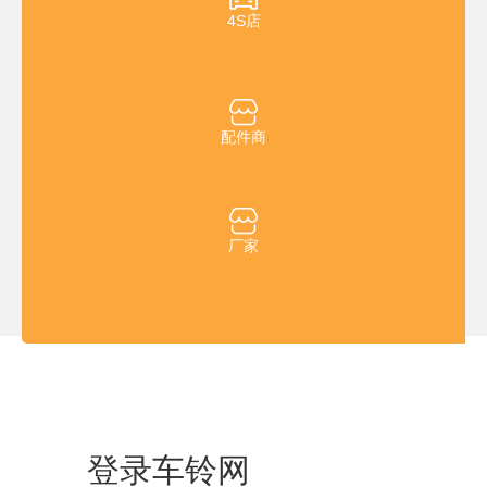
4S店
配件商
厂家
青岛车铃网络科技有限公司&青岛腾信汽车网络科技服务有限公司 版权所有
鲁ICP备19015963号
版权所有 © chelingwang.com
信息产业部备案管理系统
登录车铃网