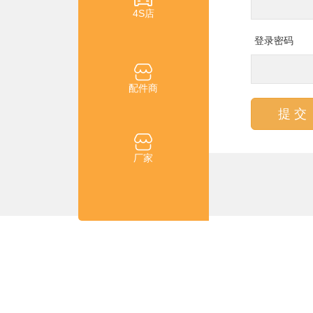
4S店
登录密码
配件商
提 交
厂家