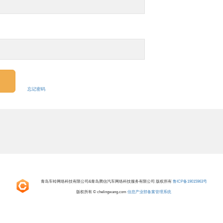
忘记密码
青岛车铃网络科技有限公司&青岛腾信汽车网络科技服务有限公司 版权所有
鲁ICP备19015963号
版权所有 © chelingwang.com
信息产业部备案管理系统