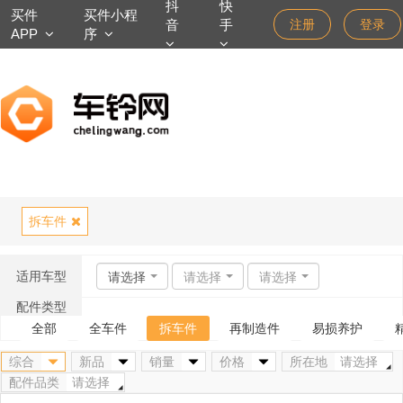
抖
快
买件
买件小程
音
手
注册
登录
APP
序
拆车件
适用车型
请选择
请选择
请选择
配件类型
全部
全车件
拆车件
再制造件
易损养护
综合
新品
销量
价格
所在地
请选择
配件品类
请选择