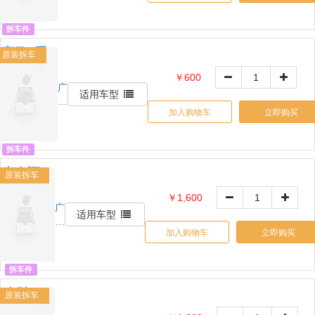
宏
汽
拆车件
配
宝马3系
原装拆车
发电机
￥600
广
OE:
适用车型
州
00000000
加入购物车
立即购买
展
宏
汽
拆车件
配
大众迈
原装拆车
腾发电
￥1,600
机
广
OE:
适用车型
州
00000000
加入购物车
立即购买
展
宏
汽
拆车件
配
奔驰E
原装拆车
级压缩