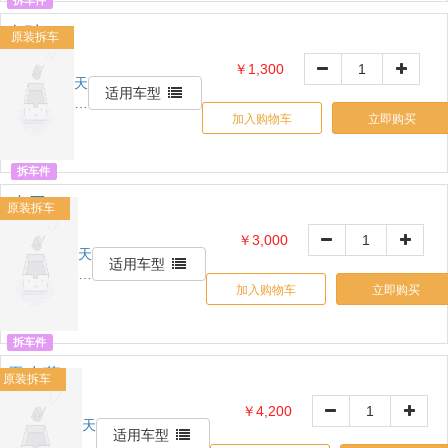
拆车件
配
奔驰M
原装拆车
级压缩
￥1,300
机
天
OE:
适用车型
丰
0000000
加入购物车
立即购买
灯
具
拆车件
丰田
原装拆车
霸道
￥3,000
兰德
天
OE:
适用车型
丰
酷路
000000
加入购物车
立即购买
灯
泽大
具
灯
拆车件
雷克萨
原装拆车
斯
￥4,200
GX400
天
OE:
适用车型
丰