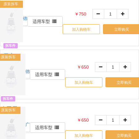
原装拆车
￥750
德
适用车型
信
加入购物车
立即购买
汽
配
拆车件
日产
原装拆车
轩逸
￥650
压缩
德
OE:
适用车型
信
机
000000
加入购物车
立即购买
汽
配
拆车件
本田思
原装拆车
铂睿发
￥650
电机
广
OE:
适用车型
州
00000000
加入购物车
立即购买
展