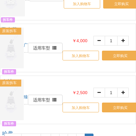
大灯
0000000
加入购物车
立即购买
灯
具
拆车件
雷克萨
原装拆车
斯GS大
￥4,000
灯
广
OE:
适用车型
州
00000000
加入购物车
立即购买
景
晨
汽
拆车件
配
奥迪
商
原装拆车
行
Q5前
￥2,500
嘴
臻
OE:
适用车型
品
0000000
加入购物车
立即购买
拆
车
件
拆车件
哈弗