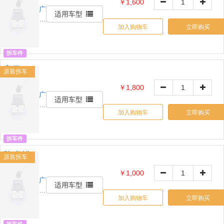
￥1,600
机
广
OE:
适用车型
州
0000000
加入购物车
立即购买
展
宏
汽
拆车件
配
宝马5
原装拆车
系压缩
￥1,800
机
广
OE:
适用车型
州
0000000
加入购物车
立即购买
展
宏
汽
拆车件
配
路虎揽
原装拆车
胜发电
￥1,000
机
广
OE:
适用车型
州
0000000
加入购物车
立即购买
展
宏
汽